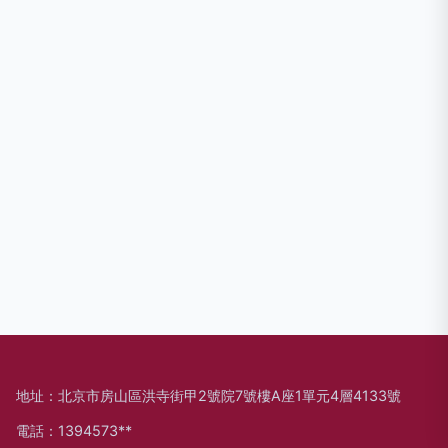
地址：北京市房山區洪寺街甲2號院7號樓A座1單元4層4133號
電話：1394573**