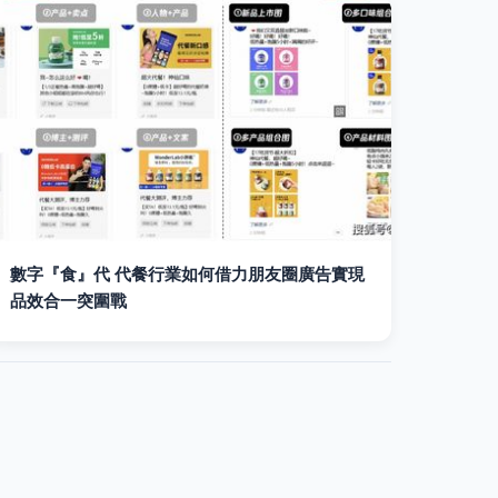
數字『食』代 代餐行業如何借力朋友圈廣告實現
品效合一突圍戰