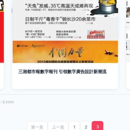
三湘都市報數字報刊 引領數字廣告設計新潮流
-3.html
3
1
2
第一頁
上一頁